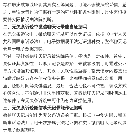
存在瑕疵或难以证明其真实性等问题，可能不会被法院采信。总
之，电话录音作为证据有一定的可能性和条件限制，具体需根据
案件实际情况由法院判断。
二、无欠条诉讼中微信聊天记录能当证据吗
在无欠条诉讼中，微信聊天记录可以作为证据。依据《中华人民
共和国民事诉讼法》，电子数据属于法定证据种类，微信聊天记
录属于电子数据范畴。
不过，要让微信聊天记录被法院采信，需满足一定条件。首先，
要保证其真实性，即聊天记录是原始、未被篡改的，可通过公证
等方式增强其证明力。其次，关联性很重要，聊天记录内容需能
清晰反映双方存在债权债务关系，比如明确提及借款金额、用
途、还款时间等关键信息。最后，合法性也不可忽视，获取方式
必须合法，不能通过非法手段获取。若微信聊天记录同时满足上
述条件，在无欠条诉讼中可作为有力证据使用。
三、无欠条诉讼微信聊天记录能作证据吗
微信聊天记录能作为无欠条诉讼的证据。根据《中华人民共和国
民事诉讼法》，电子数据属于法定证据种类，微信聊天记录就属
于电子数据范畴。