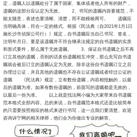
定，遗嘱人以遗嘱处分了属于国家、集体或者他人所有的财产，
遗嘱的这部分应认定为无效。 2、书写的遗嘱内容要规范，不
能太随意，表述也要清晰、清楚，而不能模棱两可。 遗嘱应
当明确具体，符合一定的格式。根据《民法典（自2021年1月1日
施长沙市侦探公司行）》规定，自书遗嘱应当自己书写、签名，
注明年月日。要是该遗嘱并不符合继承法规定的自书遗嘱的实质
和形式要件，那么属于无效遗嘱。 3、保证自书遗嘱之后不再
订立其他的遗嘱，否则的话多份遗嘱相互冲突，那么先写自书遗
嘱就会被后订立的遗嘱认定为无效。除非这份自书遗嘱订立之后
办理过公证，并且其他的遗嘱也不存在公证遗嘱或者经过公证的
遗嘱 《民法典》规定，立有数份遗嘱，内容相抵触的，以最
后的遗嘱为准。如果有数份遗嘱的，前面写的遗嘱都是无效的，
以最后一份为准。 以上就是找法网小编为大家带来自书遗嘱
范本格式全部内容。总的来说，自书遗嘱范本格式还是比较简单
的只需要按照相应的格式来进行书写，这一点我们要清楚。欢迎
咨询诉宁网的相关律师，他们会为你做出专业的解答。