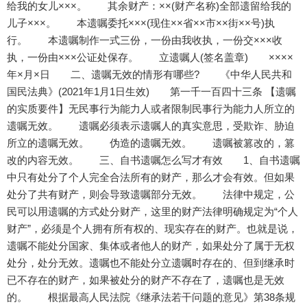
给我的女儿×××。 其余财产：××(财产名称)全部遗留给我的
儿子×××。 本遗嘱委托×××(现住××省××市××街××号)执
行。 本遗嘱制作一式三份，一份由我收执，一份交×××收
执，一份由×××公证处保存。 立遗嘱人(签名盖章) ××××
年×月×日 二、遗嘱无效的情形有哪些? 《中华人民共和
国民法典》(2021年1月1日生效) 第一千一百四十三条 【遗嘱
的实质要件】无民事行为能力人或者限制民事行为能力人所立的
遗嘱无效。 遗嘱必须表示遗嘱人的真实意思，受欺诈、胁迫
所立的遗嘱无效。 伪造的遗嘱无效。 遗嘱被篡改的，篡
改的内容无效。 三、自书遗嘱怎么写才有效 1、自书遗嘱
中只有处分了个人完全合法所有的财产，那么才会有效。但如果
处分了共有财产，则会导致遗嘱部分无效。 法律中规定，公
民可以用遗嘱的方式处分财产，这里的财产法律明确规定为“个人
财产”，必须是个人拥有所有权的、现实存在的财产。也就是说，
遗嘱不能处分国家、集体或者他人的财产，如果处分了属于无权
处分，处分无效。遗嘱也不能处分立遗嘱时存在的、但到继承时
已不存在的财产，如果被处分的财产不存在了，遗嘱也是无效
的。 根据最高人民法院《继承法若干问题的意见》第38条规