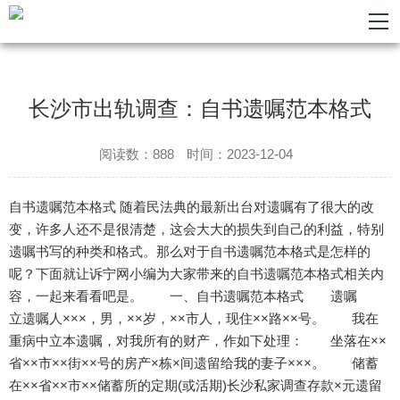
长沙市出轨调查：自书遗嘱范本格式
阅读数：888
时间：2023-12-04
自书遗嘱范本格式 随着民法典的最新出台对遗嘱有了很大的改
变，许多人还不是很清楚，这会大大的损失到自己的利益，特别
遗嘱书写的种类和格式。那么对于自书遗嘱范本格式是怎样的
呢？下面就让诉宁网小编为大家带来的自书遗嘱范本格式相关内
容，一起来看看吧是。 一、自书遗嘱范本格式 遗嘱
立遗嘱人×××，男，××岁，××市人，现住××路××号。 我在
重病中立本遗嘱，对我所有的财产，作如下处理： 坐落在××
省××市××街××号的房产×栋×间遗留给我的妻子×××。 储蓄
在××省××市××储蓄所的定期(或活期)长沙私家调查存款×元遗留