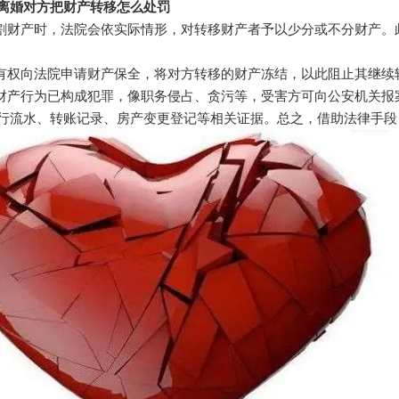
离婚对方把财产转移怎么处罚
分割财产时，法院会依实际情形，对转移财产者予以少分或不分财产
方有权向法院申请财产保全，将对方转移的财产冻结，以此阻止其继
移财产行为已构成犯罪，像职务侵占、贪污等，受害方可向公安机关
行流水、转账记录、房产变更登记等相关证据。总之，借助法律手段