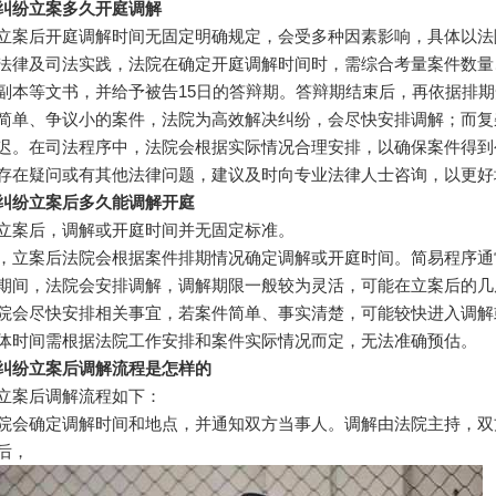
纠纷立案多久开庭调解
立案后开庭调解时间无固定明确规定，会受多种因素影响，具体以法
法律及司法实践，法院在确定开庭调解时间时，需综合考量案件数量
副本等文书，并给予被告15日的答辩期。答辩期结束后，再依据排
简单、争议小的案件，法院为高效解决纠纷，会尽快安排调解；而复
迟。在司法程序中，法院会根据实际情况合理安排，以确保案件得到
存在疑问或有其他法律问题，建议及时向专业法律人士咨询，以更好
纠纷立案后多久能调解开庭
立案后，调解或开庭时间并无固定标准。
，立案后法院会根据案件排期情况确定调解或开庭时间。简易程序通
期间，法院会安排调解，调解期限一般较为灵活，可能在立案后的几
院会尽快安排相关事宜，若案件简单、事实清楚，可能较快进入调解
体时间需根据法院工作安排和案件实际情况而定，无法准确预估。
纠纷立案后调解流程是怎样的
立案后调解流程如下：
院会确定调解时间和地点，并通知双方当事人。调解由法院主持，双
后，