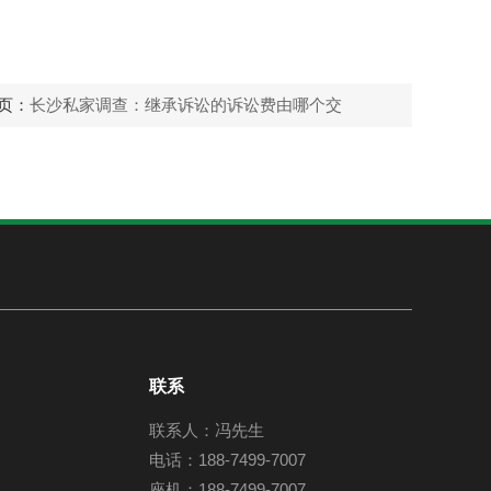
页：
长沙私家调查：继承诉讼的诉讼费由哪个交
联系
联系人：冯先生
电话：188-7499-7007
座机：188-7499-7007