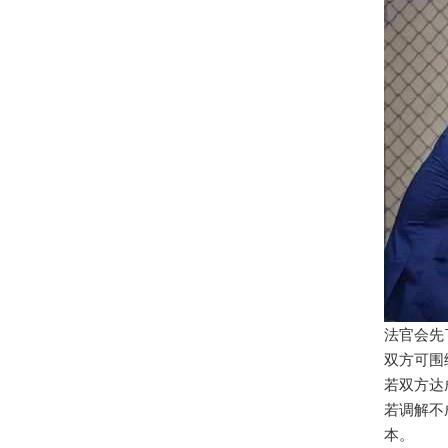
法官会先
双方可围
若双方达
若调解不
本。