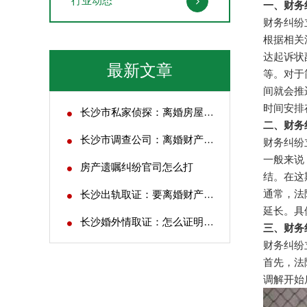
行业动态
一、财务
财务纠纷
根据相关
达起诉状
最新文章
等。对于
间就会推
时间安排
长沙市私家侦探：离婚房屋评估费用多少
二、财务
长沙市调查公司：离婚财产应如何去分割
财务纠纷
一般来说
房产遗嘱纠纷官司怎么打
结。在这
通常，法
长沙出轨取证：要离婚财产怎么处理
延长。具
长沙婚外情取证：怎么证明自己是被别人抚养的
三、财务
财务纠纷
首先，法
调解开始